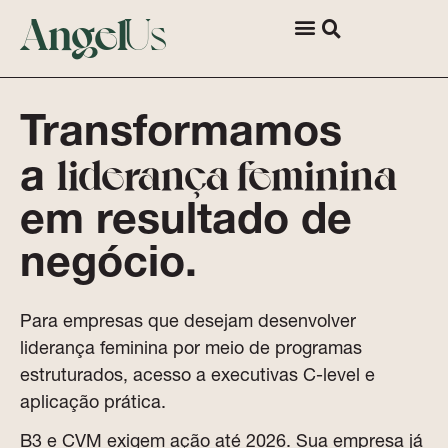
Angel
Us
Para Empresas
Quem Somos
Fale com a gente
Transformamos
liderança feminina
a
em resultado de
negócio.
Para empresas que desejam desenvolver
liderança feminina por meio de programas
estruturados, acesso a executivas C-level e
aplicação prática.
B3 e CVM exigem ação até 2026. Sua empresa já