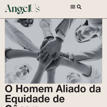
Angel
Us
Para Empresas
Quem Somos
Fale com a gente
O Homem Aliado da
Equidade de