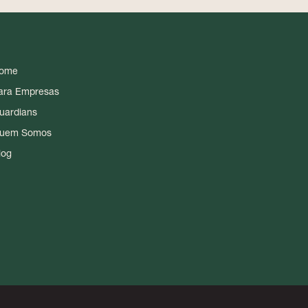
ome
ara Empresas
uardians
uem Somos
log