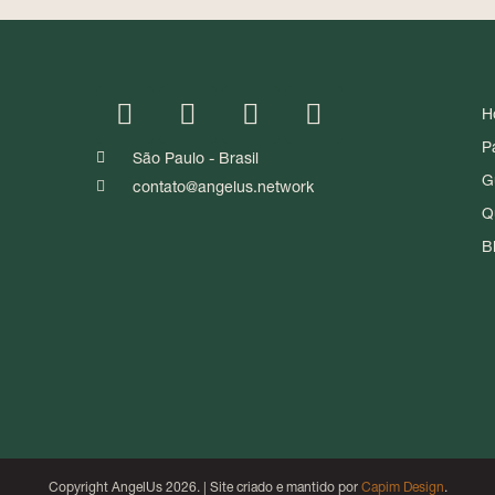
H
P
São Paulo - Brasil
G
contato@angelus.network
Q
B
Copyright AngelUs 2026. | Site criado e mantido por
Capim Design
.