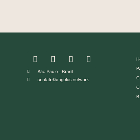
H
P
São Paulo - Brasil
G
contato@angelus.network
Q
B