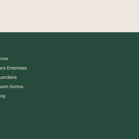
ome
ara Empresas
uardians
uem Somos
log