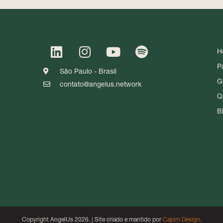
H
P
São Paulo - Brasil
G
contato@angelus.network
Q
B
Copyright AngelUs 2026. | Site criado e mantido por
Capim Design
.