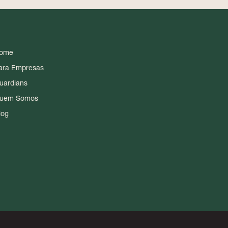
ome
ara Empresas
uardians
uem Somos
log