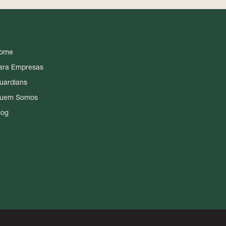
ome
ara Empresas
uardians
uem Somos
log