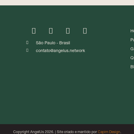
H
P
São Paulo - Brasil
G
contato@angelus.network
Q
B
Copyright AngelUs 2026. | Site criado e mantido por
Capim Design
.