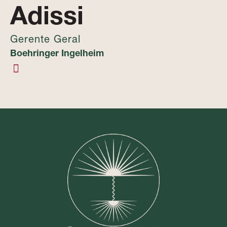
Adissi
Gerente Geral
Boehringer Ingelheim