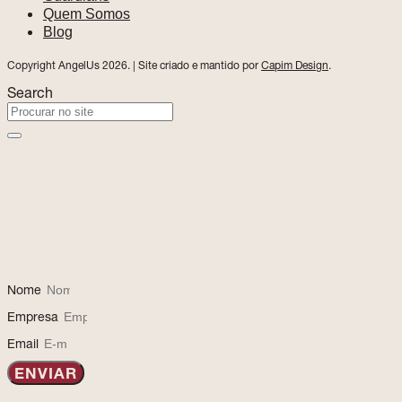
Quem Somos
Blog
Copyright AngelUs 2026. | Site criado e mantido por
Capim Design
.
Search
Transforme o potenci
A AngelUs apoia o desenvolvimento de lideranças femininas 
Nome
Empresa
Email
ENVIAR