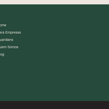
ome
ara Empresas
uardians
uem Somos
log