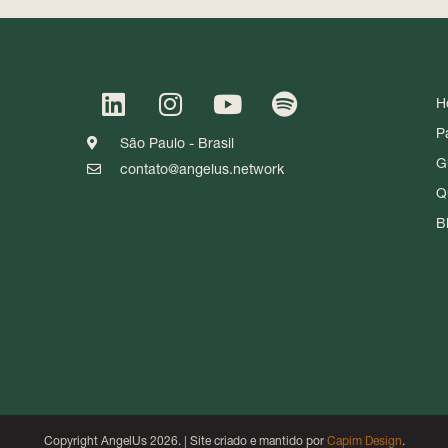
H
P
São Paulo - Brasil
G
contato@angelus.network
Q
B
Copyright AngelUs 2026. | Site criado e mantido por
Capim Design
.