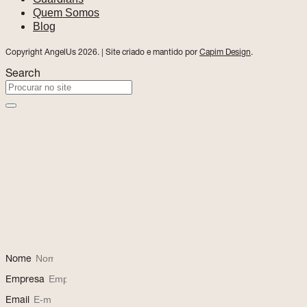
Quem Somos
Blog
Copyright AngelUs 2026. | Site criado e mantido por
Capim Design
.
Search
Transforme o potencial
da sua equipe!
A AngelUs apoia o desenvolvimento de lideranças
femininas e construção de ambientes mais inclusivos e de
alta performance. Vamos conversar!
Nome
Empresa
Email