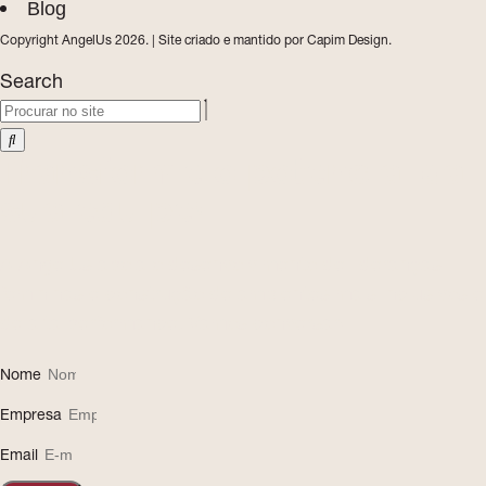
Blog
Copyright AngelUs 2026. | Site criado e mantido por
Capim Design
.
Search
Transforme o potencial da
sua equipe!
A AngelUs apoia o desenvolvimento de lideranças
femininas e construção de ambientes mais inclusivos e
de alta performance. Vamos conversar!
Nome
Empresa
Email