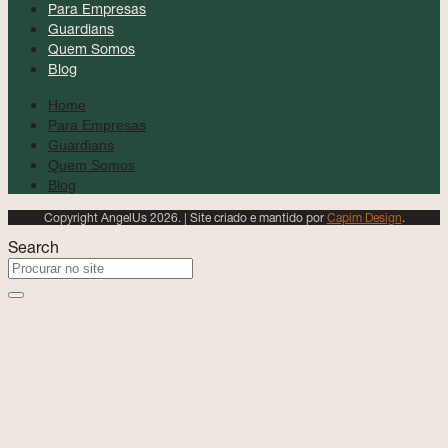
Para Empresas
Guardians
Quem Somos
Blog
Home
Para Empresas
Guardians
Quem Somos
Blog
Copyright AngelUs 2026. | Site criado e mantido por
Capim Design
.
Search
Transforme o potencial
da sua equipe!
A AngelUs apoia o desenvolvimento de lideranças
femininas e construção de ambientes mais inclusivos e de
alta performance. Vamos conversar!