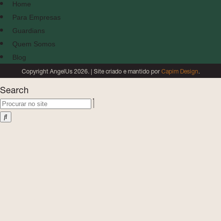
Home
Para Empresas
Guardians
Quem Somos
Blog
Copyright AngelUs 2026. | Site criado e mantido por
Capim Design
.
Search
Transforme o potencial da
sua equipe!
A AngelUs apoia o desenvolvimento de lideranças
femininas e construção de ambientes mais inclusivos e
de alta performance. Vamos conversar!