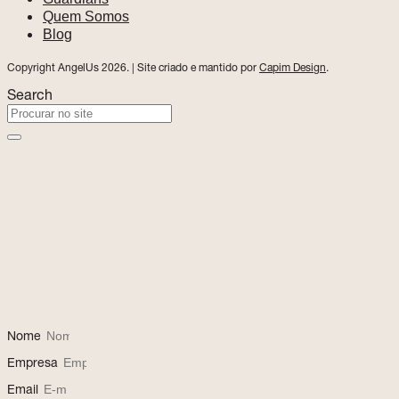
Quem Somos
Blog
Copyright AngelUs 2026. | Site criado e mantido por
Capim Design
.
Search
Transforme o potencial
da sua equipe!
A AngelUs apoia o desenvolvimento de lideranças
femininas e construção de ambientes mais inclusivos e de
alta performance. Vamos conversar!
Nome
Empresa
Email