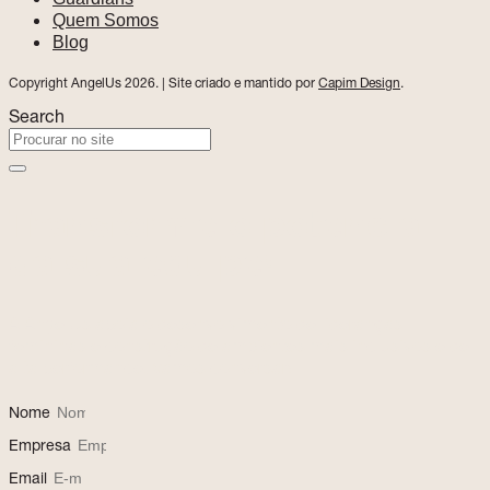
Quem Somos
Blog
Copyright AngelUs 2026. | Site criado e mantido por
Capim Design
.
Search
Transforme o potencial
da sua equipe!
A AngelUs apoia o desenvolvimento de lideranças
femininas e construção de ambientes mais inclusivos e de
alta performance. Vamos conversar!
Nome
Empresa
Email